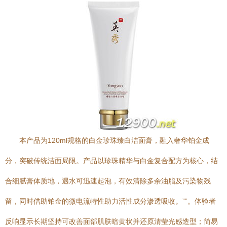
本产品为120ml规格的白金珍珠臻白洁面膏，融入奢华铂金成
分，突破传统洁面局限。产品以珍珠精华与白金复合配方为核心，结
合细腻膏体质地，遇水可迅速起泡，有效清除多余油脂及污染物残
留，同时借助铂金的微电流特性助力活性成分渗透吸收。””。体验者
反响显示长期坚持可改善面部肌肤暗黄状并还原清莹光感造型；简易