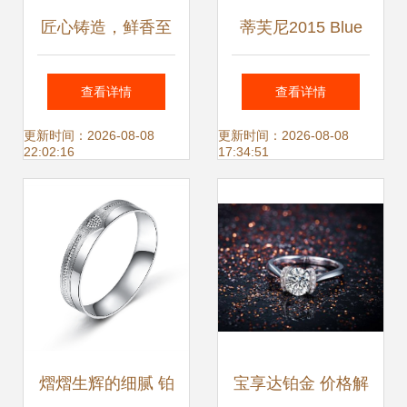
匠心铸造，鲜香至
蒂芙尼2015 Blue
臻 不锈钢铂金复底
Book“海之博韵”高
查看详情
查看详情
汤锅，悦享中式烹
级珠宝系列美图大
更新时间：2026-08-08
更新时间：2026-08-08
22:02:16
17:34:51
饪之光
赏 铂金之海，无界
灵感
熠熠生辉的细腻 铂
宝享达铂金 价格解