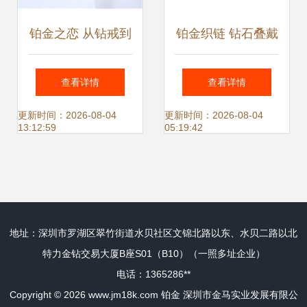
铂金之恋 从钻戒到
铂金织链 钻石叠戴
对戒的永恒魅力与
珠宝的层次美学
查看详情
查看详情
价格全解析
更新时间：2026-08-04
更新时间：2026-08-04
13:12:59
05:19:42
地址：深圳市罗湖区翠竹街道水贝社区文锦北路以东、水贝二路以北
特力金钻交易大厦B座S01（B10）（一照多址企业）
电话：1365286**
Copyright © 2026
www.jm18k.com
铂金
深圳市金马实业发展有限公