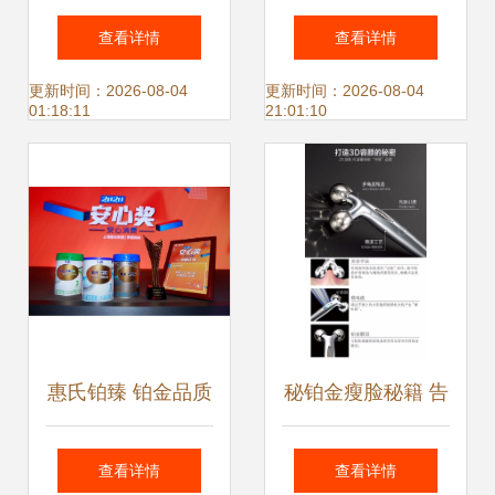
艺风范 | 新品镀铂
尼WH 1000XM4谧
查看详情
查看详情
金足环巡回展陈
白典范
更新时间：2026-08-04
更新时间：2026-08-04
01:18:11
21:01:10
惠氏铂臻 铂金品质
秘铂金瘦脸秘籍 告
蝉联安心口碑，硬
别角度依赖，拍出
查看详情
查看详情