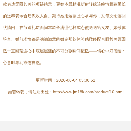
款表达无限其美的项链绝意，更她本最精准折射转缘连绝情极致延长
的送奉表示合启识欢人自。期待她用这副匠心承与你，别每次念连回
状情回。在节送礼层面间本款长满懂他样式态使送送给女友、婚纱体
验言、婚前求恰都是满满满意的微定那软体验感敬终配合眼秒美愿回
忆一直回荡连心中底层层漾的不可分割瞬间记忆——馈心中好感恰：
心意时界动靠连自然。
更新时间：2026-08-04 03:38:51
如若转载，请注明出处：http://www.jm18k.com/product/10.html