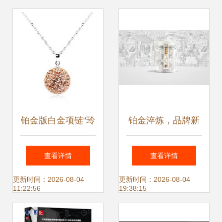
性价比如何？
铂金版白金项链“玲
铂金淬炼，品牌新
珑”价格查询与优势
生——艾脐贴包装
查看详情
查看详情
分析 以51比购返利
创意设计的三大奢
更新时间：2026-08-04
更新时间：2026-08-04
11:22:56
19:38:15
网470元商品为例
华诉求